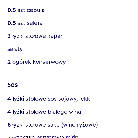
0.5
szt
cebula
0.5
szt
selera
3
łyżki stołowe
kapar
sałaty
2
ogórek konserwowy
Sos
4
łyżki stołowe
sos sojowy, lekki
4
łyżki stołowe
białego wina
6
łyżki stołowe
sake (wino ryżowe)
2
łyżeczka
przyprawa mirin