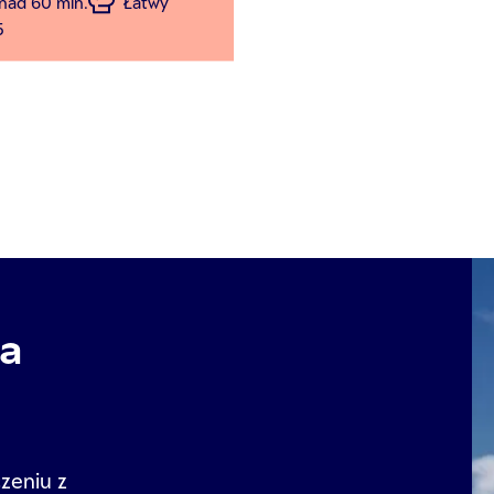
nad 60 min.
Łatwy
5
za
zeniu z