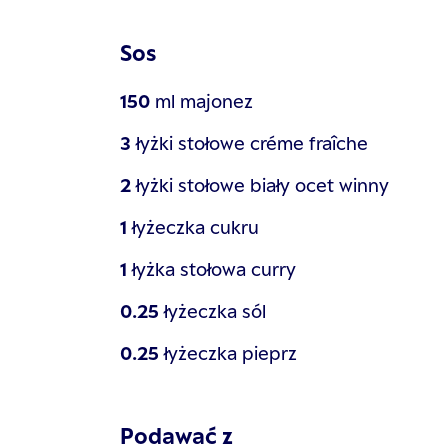
Sos
150
ml
majonez
3
łyżki stołowe
créme fraîche
2
łyżki stołowe
biały ocet winny
1
łyżeczka
cukru
1
łyżka stołowa
curry
0.25
łyżeczka
sól
0.25
łyżeczka
pieprz
Podawać z