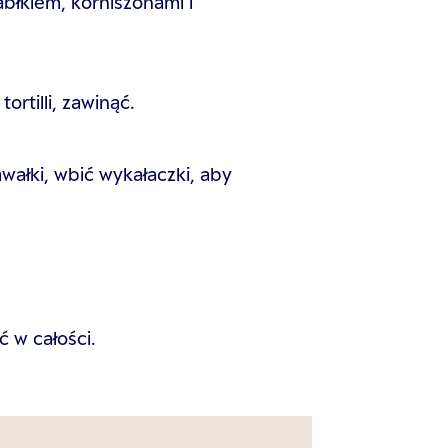
błkiem, korniszonami i
rtilli, zawinąć.
wałki, wbić wykałaczki, aby
w całości.