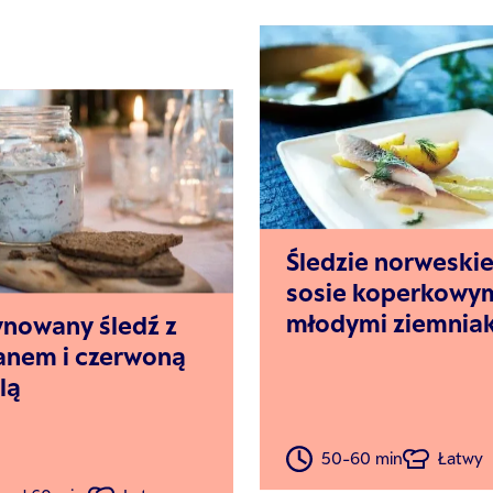
Śledzie norweski
sosie koperkowy
młodymi ziemnia
nowany śledź z
anem i czerwoną
lą
50-60 min
Łatwy