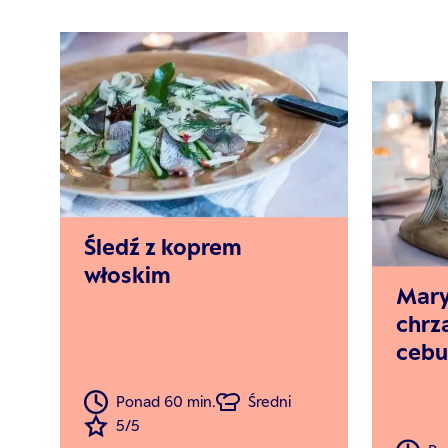
Śledź z koprem
włoskim
Mary
chrz
cebu
Ponad 60 min.
Średni
5/5