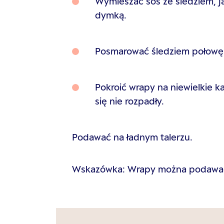
Wymieszać sos ze śledziem, ja
dymką.
Posmarować śledziem połowę to
Pokroić wrapy na niewielkie ka
się nie rozpadły.
Podawać na ładnym talerzu.
Wskazówka: Wrapy można podawać 