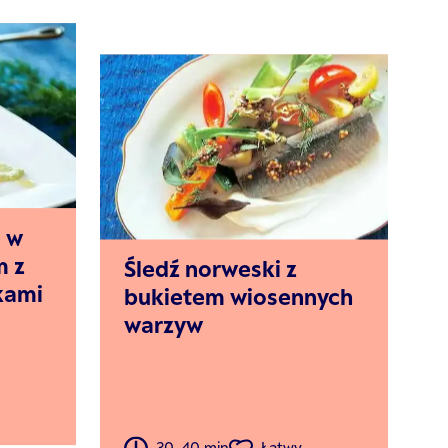
e w
m z
Śledź norweski z
kami
bukietem wiosennych
warzyw
30-40 min
Łatwy