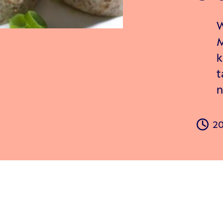
W
M
k
t
n
20