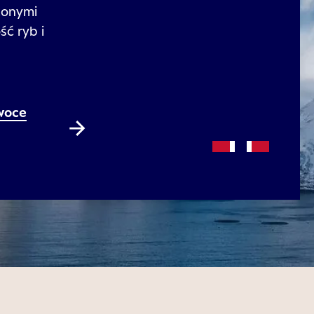
żonymi
ść ryb i
owoce