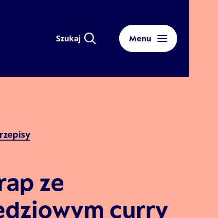
Szukaj
Menu
rzepisy
rap ze
edziowym curry