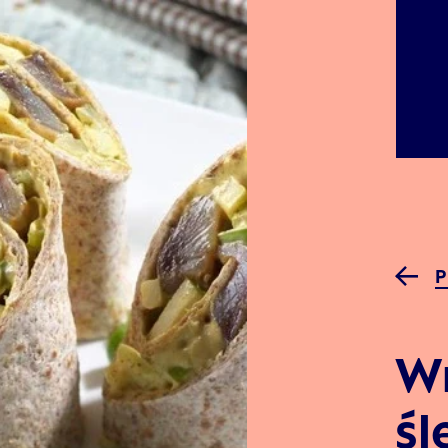
P
W
śl